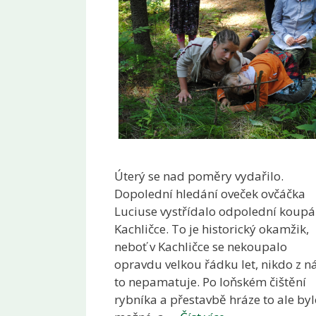
Úterý se nad poměry vydařilo.
Dopolední hledání oveček ovčáčka
Luciuse vystřídalo odpolední koupá
Kachličce. To je historický okamžik,
neboť v Kachličce se nekoupalo
opravdu velkou řádku let, nikdo z n
to nepamatuje. Po loňském čištění
rybníka a přestavbě hráze to ale by