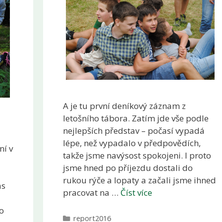
A je tu první deníkový záznam z
letošního tábora. Zatím jde vše podle
nejlepších představ – počasí vypadá
lépe, než vypadalo v předpovědích,
ní v
takže jsme navýsost spokojeni. I proto
jsme hned po příjezdu dostali do
rukou rýče a lopaty a začali jsme ihned
ás
pracovat na …
Číst více
lo
Rubriky
report2016