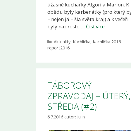
úžasné kuchařky Algori a Marion. K
obědu byly karbenátky (pro který b
– nejen já – šla světa kraj) a k večeři
byly naprosto …
Číst více
Rubriky
Aktuality
,
Kachlička
,
Kachlička 2016
,
report2016
TÁBOROVÝ
ZPRAVODAJ – ÚTERÝ,
STŘEDA (#2)
6.7.2016
autor:
Julin