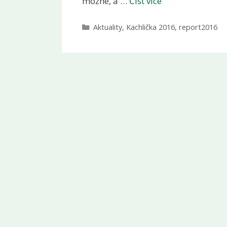
možné, a …
Číst více
Rubriky
Aktuality
,
Kachlička 2016
,
report2016