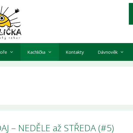
boře
Kachlička
Kontakty
Dávnověk
J – NEDĚLE až STŘEDA (#5)