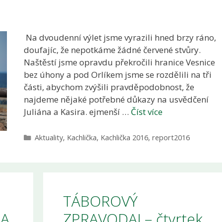
Na dvoudenní výlet jsme vyrazili hned brzy ráno,
doufajíc, že nepotkáme žádné červené stvůry.
Naštěstí jsme opravdu překročili hranice Vesnice
bez úhony a pod Orlíkem jsme se rozdělili na tři
části, abychom zvýšili pravděpodobnost, že
najdeme nějaké potřebné důkazy na usvědčení
Juliána a Kasira. ejmenší …
Číst více
Rubriky
Aktuality
,
Kachlička
,
Kachlička 2016
,
report2016
TÁBOROVÝ
TA
ZPRAVODAJ – čtvrtek,