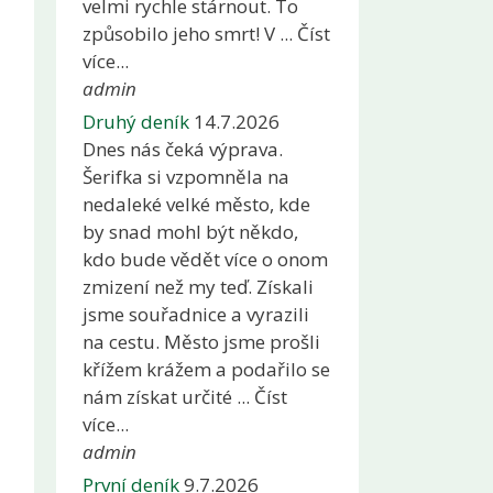
velmi rychle stárnout. To
způsobilo jeho smrt! V ... Číst
více...
admin
Druhý deník
14.7.2026
Dnes nás čeká výprava.
Šerifka si vzpomněla na
nedaleké velké město, kde
by snad mohl být někdo,
kdo bude vědět více o onom
zmizení než my teď. Získali
jsme souřadnice a vyrazili
na cestu. Město jsme prošli
křížem krážem a podařilo se
nám získat určité ... Číst
více...
admin
První deník
9.7.2026