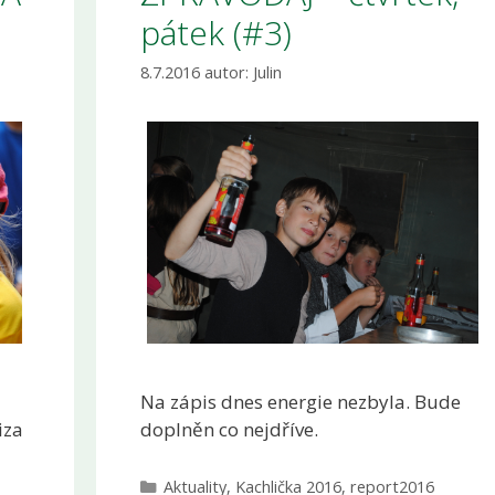
pátek (#3)
8.7.2016
autor:
Julin
Na zápis dnes energie nezbyla. Bude
iza
doplněn co nejdříve.
Rubriky
Aktuality
,
Kachlička 2016
,
report2016