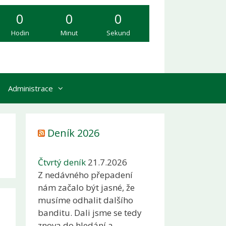
0
0
0
Hodin
Minut
Sekund
Administrace
Deník 2026
Čtvrtý deník
21.7.2026
Z nedávného přepadení
nám začalo být jasné, že
musíme odhalit dalšího
banditu. Dali jsme se tedy
znova do hledání a